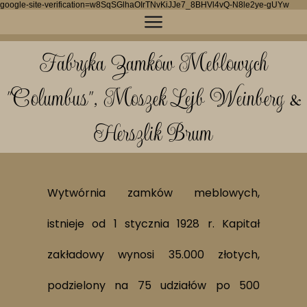
google-site-verification=w8SqSGlhaOIrTNvKiJJe7_8BHVl4vQ-N8le2ye-gUYw
Fabryka Zamków Meblowych
"Columbus", Moszek Lejb Weinberg &
Herszlik Brum
Wytwórnia zamków meblowych,
istnieje od 1 stycznia
1928 r. Kapitał
zakładowy wynosi 35.000 złotych,
podzielony na 75 udziałów po 500