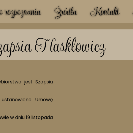
 rozpoznania
Źródła
Kontakt
Szapsia Hasklowicz
ębiorstwa jest Szapsia
ie ustanowiono. Umowę
ie w dniu 19 listopada