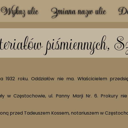
Wykaz ulic
Zmiana nazw ulic
Do
teriałów piśmiennych, 
nia 1932 roku. Oddziałów nie ma. Właścicielem przedsi
ały w Częstochowie, ul. Panny Marji Nr. 6. Prokury n
zoną przed Tadeuszem Kossem, notariuszem w Częstochow