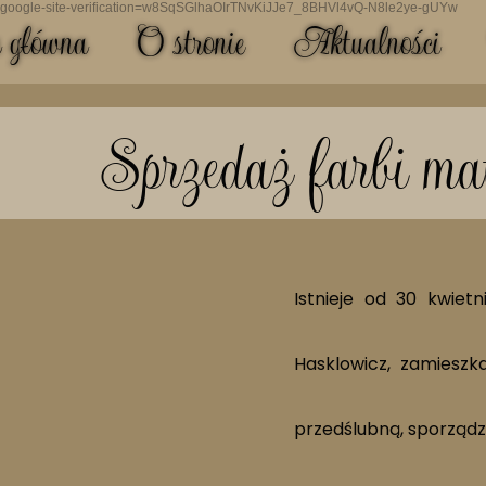
google-site-verification=w8SqSGlhaOIrTNvKiJJe7_8BHVl4vQ-N8le2ye-gUYw
 główna
O stronie
Aktualności
Sprzedaż farbi ma
Istnieje od 30 kwiet
Hasklowicz, zamieszk
przedślubną, sporząd