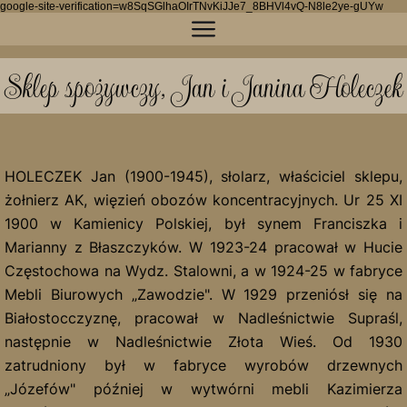
google-site-verification=w8SqSGlhaOIrTNvKiJJe7_8BHVl4vQ-N8le2ye-gUYw
Sklep spożywczy, Jan i Janina Holeczek
HOLECZEK Jan (1900-1945), słolarz, właściciel sklepu,
żołnierz AK, więzień obozów koncentracyjnych. Ur 25 XI 1900
w Kamienicy Polskiej, był synem Franciszka i Marianny z
Błaszczyków. W 1923-24 pracował w Hucie Częstochowa na
Wydz. Stalowni, a w 1924-25 w fabryce Mebli Biurowych
„Zawodzie". W 1929 przeniósł się na Białostocczyznę,
pracował w Nadleśnictwie Supraśl, następnie w
Nadleśnictwie Złota Wieś. Od 1930 zatrudniony był w fabryce
wyrobów drzewnych „Józefów" później w wytwórni mebli
Kazimierza Sobańskiego. W 1932 pracował przy eksploatacji