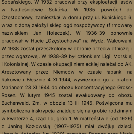
lasów w Nadleśnictwie Sokółka. W 1935 powrócił do
Częstochowy, zamieszkał w domu przy ul. Kunickiego 6; wraz
z żoną założył sklep ogólnospożywczy (firmowany
nazwiskiem Jan Holeczek). W 1936-39 ponownie pracował w
Hucie „Częstochowa" na Wydz. Walcowani. W 1938 został
przeszkolony w obronie przeciwlotniczej i przeciwgazowej. W
1938-39 był członkiem Ligii Morskiej i Kolonialnej. W czasie
okupacji niemieckiej należał do AK. Aresztowany przez
Niemców w czasie łapanki na Rakowie i Błesznie 4 XI 1944,
wywieziono go z bratem Marianem 23 XI 1944 do obozu
koncentracyjnego Gross-Rosen. W lutym 1945 został
ewakuowany do obozu Buchenwald. Zm. w obozie 13 III
1945. Poświęcona mu symboliczna inskrypcja znajduje się
na grobie rodzinnym w kwaterze 4, rząd I d, grób 1. W
małżeństwie (od 1929) z Janiną Kozłowską (1907-1975) miał
dwójkę dzieci: Urszulę Antoninę (ur. 1930) zamężną Bogacz
oraz Marię Józefę (ur. 1937), zamężną Ziętalę. Jego brat,