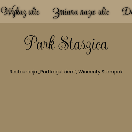
Wykaz ulic
Zmiana nazw ulic
Do
Park Staszica
Restauracja „Pod kogutkiem”, Wincenty Stempak