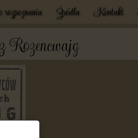
 rozpoznania
Źródła
Kontakt
z Rozencwajg