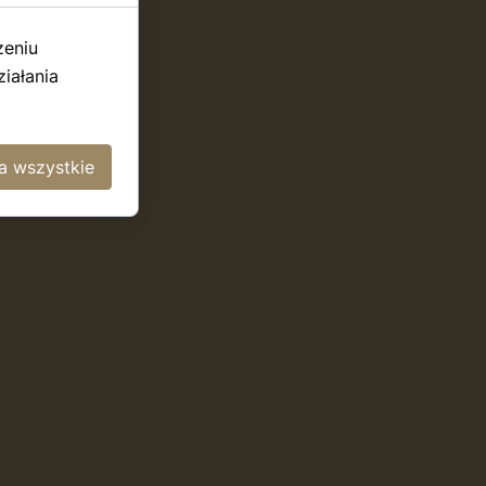
zeniu
iałania
a wszystkie