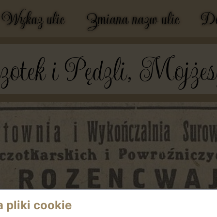
Wykaz ulic
Zmiana nazw ulic
Do
otek i Pędzli, Mojżes
 pliki cookie