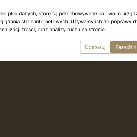
ałe pliki danych, które są przechowywane na Twoim urząd
glądania stron internetowych. Używamy ich do poprawy dz
nalizacji treści, oraz analizy ruchu na stronie.
Słowo Częstochowskie, R. 5, nr 296, 1935, s. 8
Dostosuj
Zezwól n