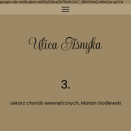
google-site-verification=w8SqSGlhaOIrTNvKiJJe7_8BHVl4vQ-N8le2ye-gUYw
Ulica Asnyka
3.
Zgoda na pliki cookie
Lekarz chorób wewnętrznych, Marian Godlewski
Cookies to małe pliki danych, które są
przechowywane na Twoim urządzeniu podczas