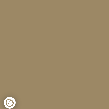
przeglądania stron internetowych. Używamy ich do
poprawy działania serwisu, personalizacji treści,
oraz analizy ruchu na stronie.
Dostosuj
Zezwól na wszystkie