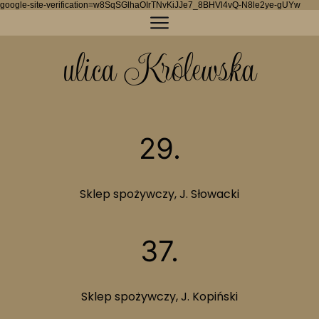
google-site-verification=w8SqSGlhaOIrTNvKiJJe7_8BHVl4vQ-N8le2ye-gUYw
ulica Królewska
29.
Sklep spożywczy, J. Słowacki
37.
Sklep spożywczy, J. Kopiński