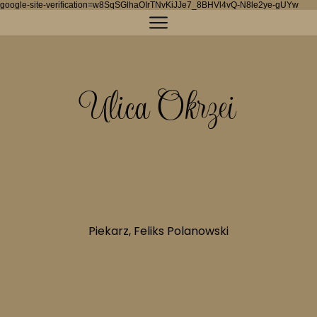
google-site-verification=w8SqSGlhaOIrTNvKiJJe7_8BHVl4vQ-N8le2ye-gUYw
Ulica Okrzei
7.
Piekarz, Feliks Polanowski
11.