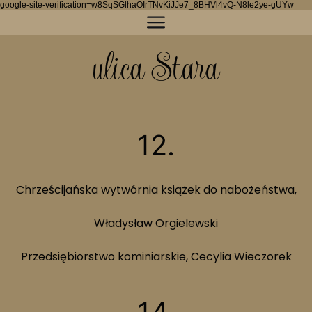
google-site-verification=w8SqSGlhaOIrTNvKiJJe7_8BHVl4vQ-N8le2ye-gUYw
ulica Stara
12.
Chrześcijańska wytwórnia książek do nabożeństwa,
Władysław Orgielewski
Przedsiębiorstwo kominiarskie, Cecylia Wieczorek